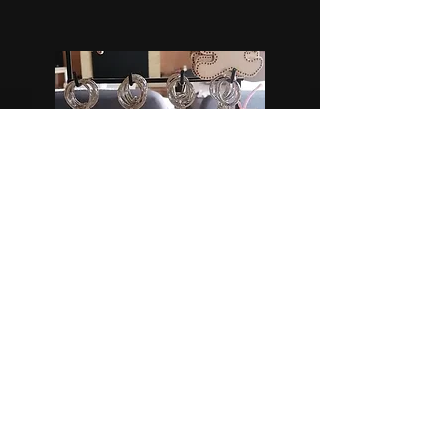
Gravé pour la vie
Découpe et gravure sur bois
créations originales
>>>
Plus d'infos
<<<