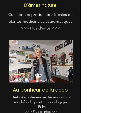
D'âmes nature
Cueillette et productions locales de
plantes médicinales et aromatiques
>>>
Plus d'infos
<<<
Au bonheur de la déco
Relooker intérieurs/extérieurs du sol
au plafond : peintures écologiques
Erika
>>>
Plus d'infos
<<<