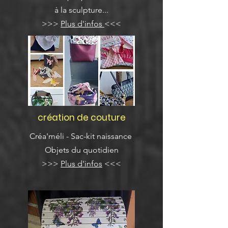
à la sculpture...
>>>
Plus d'infos
<<<
création de couture
Créa'méli -
Sac-kit naissance
Objets du quotidien
>>>
Plus d'infos
<<<