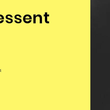
essent
4